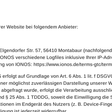
rer Website bei folgendem Anbieter:
 Elgendorfer Str. 57, 56410 Montabaur (nachfolge
IONOS verschiedene Logfiles inklusive Ihrer IP-Ad
ng von IONOS: https://www.ionos.de/terms-gtc/term
rfolgt auf Grundlage von Art. 6 Abs. 1 lit. f DSGV
iner möglichst zuverlässigen Darstellung unserer W
abgefragt wurde, erfolgt die Verarbeitung ausschl
und § 25 Abs. 1 TDDDG, soweit die Einwilligung di
ationen im Endgerät des Nutzers (z. B. Device-Finge
gung ist jederzeit widerrufbar.