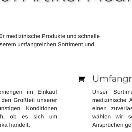
 für medizinische Produkte und schnelle
unserem umfangreichen Sortiment und
Umfangre

emengen im Einkauf
Unser Sortim
n den Großteil unserer
medizinische Ar
nstigen Konditionen
einen zuverlä
ich, ob es sich um
wählen wir s
ka handelt.
Ansprüchen ger