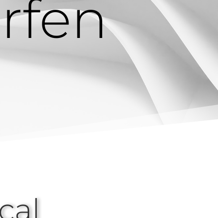
rfen
cal