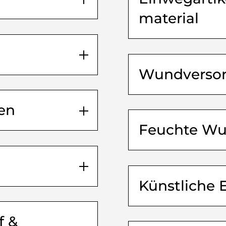
material
Wundverso
ien
Feuchte Wu
Künstliche 
f &