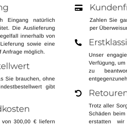
ng
Kundenf

h Eingang natürlich
Zahlen Sie ga
et. Die Auslieferung
per Überweisu
egelfall innerhalb von
Erstklas

Lieferung sowie eine
f Anfrage möglich.
Unser engagie
Verfügung, um 
ellwert
zu beantwo
as Sie brauchen, ohne
entgegenzune
destbestellwert gibt
Retoure

Trotz aller Sor
dkosten
Schäden beim
von 300,00 € liefern
erstatten wi