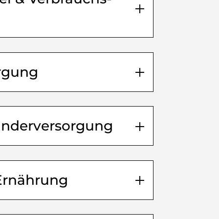
rgung
nderver­sorgung
Ernährung