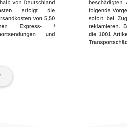
erhalb von Deutschland
beschädigten 
onsten erfolgt die
folgende Vorg
ersandkosten von 5,50
sofort bei Zu
men Express- /
reklamieren. B
xportsendungen und
die 1001 Artik
Transportschä
T