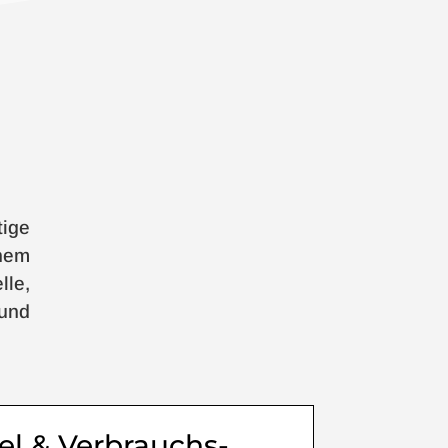
ige
inem
le,
 und
el & Verbrauchs­