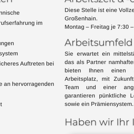
Diese Stelle ist eine Vollz
nnische
Großenhain.
ufserfahrung im
Montag – Freitag je 7:30 –
Arbeitsumfeld
ungen
ssystem
Sie erwartet ein mittels
das als Partner namhafter
cheres Auftreten bei
bieten Ihnen einen s
Arbeitsplatz, mit Zukun
se an hervorragenden
Team und einer ange
garantieren pünktliche L
sowie ein Prämiensystem.
t
d
Haben wir Ihr